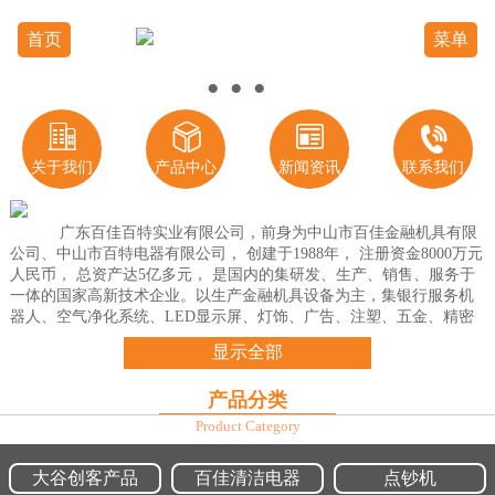
首页
菜单
●
●
●
●




关于我们
产品中心
新闻资讯
联系我们
广东百佳百特实业有限公司，前身为中山市百佳金融机具有限
公司、中山市百特电器有限公司， 创建于1988年， 注册资金8000万元
人民币， 总资产达5亿多元， 是国内的集研发、生产、销售、服务于
一体的国家高新技术企业。以生产金融机具设备为主，集银行服务机
器人、空气净化系统、LED显示屏、灯饰、广告、注塑、五金、精密
件、车床、模具、电子炉、物业和酒店于一体的多元化民营企业。
显示全部
公司现拥有员工1000多人，5万多平方米办公及生产厂房，10条自动生
产流水线，成套的先进科研、生产检测仪器和设备，下设7间配件加工
产品分类
厂。
公司属“国家公安部物证鉴定中心产品监制合作单位”、“中国防伪技术
Product Category
协会会员单位”和“中国照明协会会员单位”；是{gjj}“高新技术企业”和
中山市“企业技术中心”、“工程技术研究开发中心”等科研重点单位。
大谷创客产品
百佳清洁电器
点钞机
公司有教授、中高级工程师、技术人员150多人，产品从研发到生