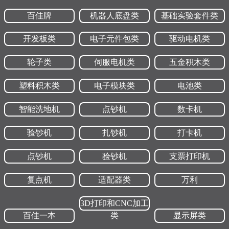
产自产化率95%以上；主营产品有防伪点钞机、验钞机、复点机、硬
币清分机、纸币清分机、捆钞机、扎把机、碎纸机、身份证鉴别仪、
百佳牌
机器人底盘类
基础实验套件类
消毒灭菌器等二十多个品种系列，其中点钞机系列款式达三十多种，
居国内同行之冠，年生产点钞机能力15万台和验钞机20万台以上，
开发板类
电子元件包类
驱动电机类
2018年以点钞机为主的金融机具出口量已占公司总销售额的4 0%以
上。
轮子类
伺服电机类
五金积木类
公司已通过ISO9001:2008质量管理体系认证和取得《人民币鉴别仪产
品生产许可证》；所有产品已先后分别通过CE欧共体安全认证、UL认
证和CQC自愿性产品认证； 金融机具能严格按GB16999-2010国家标准
塑料积木类
电子模块类
电池类
进行生产,并作为人民币鉴别仪通用技术新标准(GB16999-2010)的主要
起草单位之一；市场以“百佳”、“百特”、“百佳一本”、“万利”四大品
智能洗地机
点钞机
数卡机
牌，倍受国内外广大用户的亲睐。
公司已先后获得“中国守合同重信用企业”、“中国金融机具十佳名
优品牌”、“全国大中型工业企业自主创新能力行业xx”、“广东省省级科
验钞机
扎钞机
打卡机
技成果”、“广东省重点新产品”和“中山市科学技术一等奖”；“百佳
牌”被认定“xxxxxx”；“百佳牌”点（验）钞机获“广东省xx产品”、“广东
点钞机
验钞机
支票打印机
省用户满意产品”以及“中山市守合同重信用企业”、“中山市诚信单
位”等称号。
藉此，公司已提出“准备，百佳再次腾飞”的口号，百佳人将以中山
复点机
适配器类
万利
古镇100亩百佳新工业园、山东160亩百佳利德新工业园和阳西150亩新
工业园为新的起点，以“更高、更远……新百佳的理念，为缔造世界点
3D打印和CNC加工
钞机的生产基地和实现“百佳—世界点钞专家”的远景目标，不断作出
百佳一本
类
显示屏类
新的努力和奋斗！